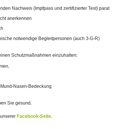
enden Nachweis (Impfpass und zertifizierter Test) parat
nicht anerkennen
ch
izinische notwendige Begleitpersonen (auch 3-G-R)
einen Schutzmaßnahmen einzuhalten:
men,
en Mund-Nasen-Bedeckung
iben Sie gesund.
f unserer
Facebook-Seite
.