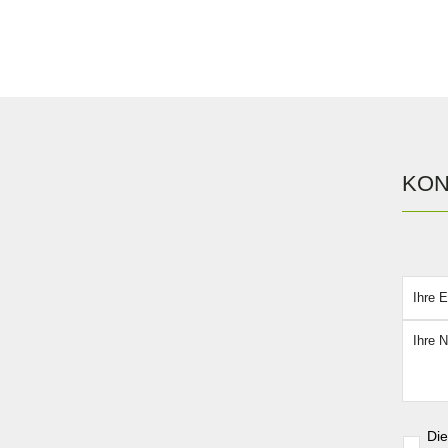
KON
Bitte l
Di