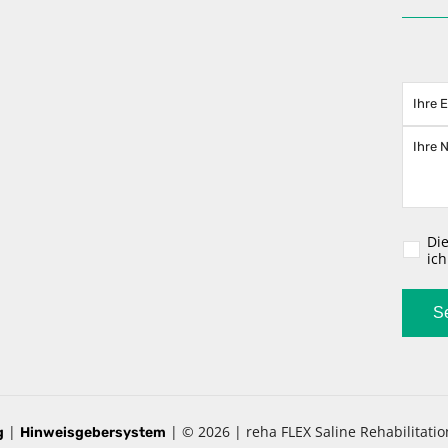
Bitte l
Di
ic
|
| © 2026 | reha FLEX Saline Rehabilitatio
g
Hinweisgebersystem