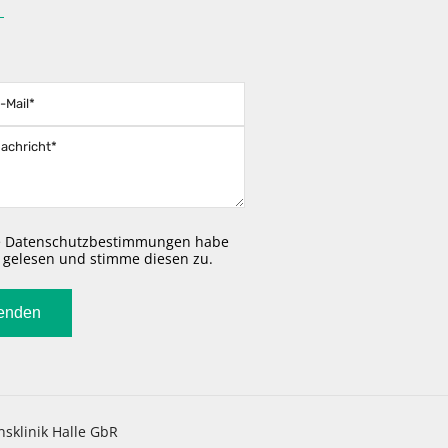
assen Sie dieses Feld leer.
e
Datenschutzbestimmungen
habe
h gelesen und stimme diesen zu.
nsklinik Halle GbR