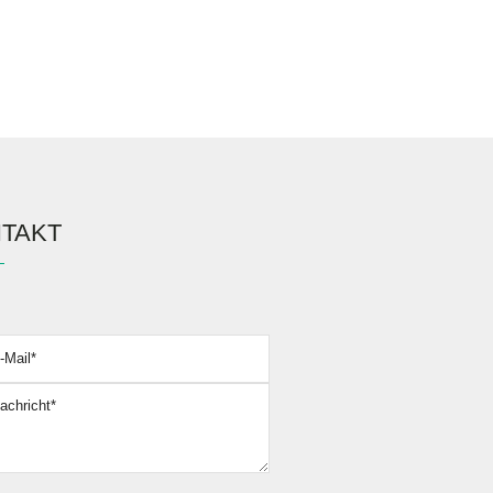
TAKT
assen Sie dieses Feld leer.