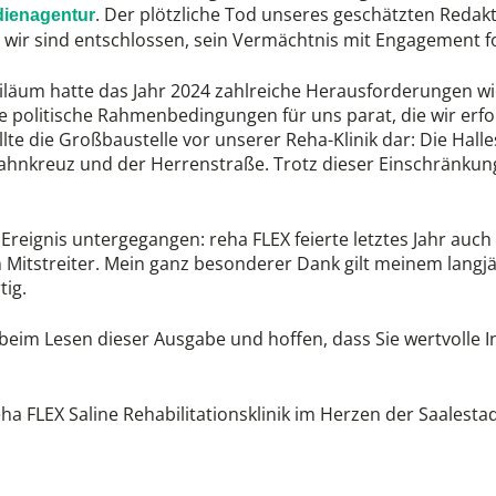
. Der plötzliche Tod unseres geschätzten Redak
dienagentur
h wir sind entschlossen, sein Vermächtnis mit Engagement fo
iläum hatte das Jahr 2024 zahlreiche Herausforderungen w
 politische Rahmenbedingungen für uns parat, die wir erfo
te die Großbaustelle vor unserer Reha-Klinik dar: Die Hall
nkreuz und der Herrenstraße. Trotz dieser Einschränkungen
Ereignis untergegangen: reha FLEX feierte letztes Jahr auch 
n Mitstreiter. Mein ganz besonderer Dank gilt meinem langj
tig.
 beim Lesen dieser Ausgabe und hoffen, dass Sie wertvoll
eha FLEX Saline Rehabilitationsklinik im Herzen der Saalesta