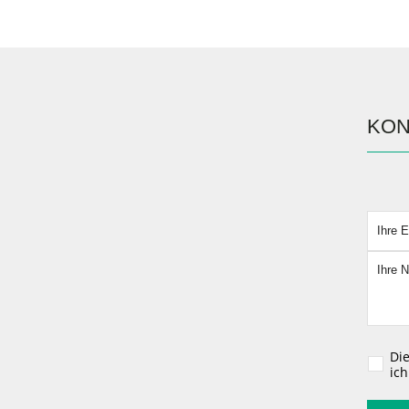
KON
Bitte l
Di
ic